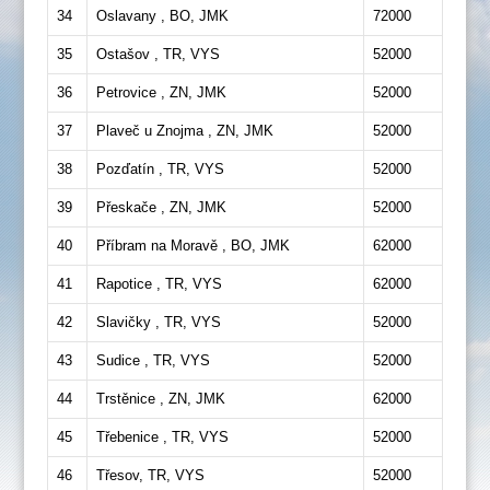
34
Oslavany , BO, JMK
72000
35
Ostašov , TR, VYS
52000
36
Petrovice , ZN, JMK
52000
37
Plaveč u Znojma , ZN, JMK
52000
38
Pozďatín , TR, VYS
52000
39
Přeskače , ZN, JMK
52000
40
Příbram na Moravě , BO, JMK
62000
41
Rapotice , TR, VYS
62000
42
Slavičky , TR, VYS
52000
43
Sudice , TR, VYS
52000
44
Trstěnice , ZN, JMK
62000
45
Třebenice , TR, VYS
52000
46
Třesov, TR, VYS
52000