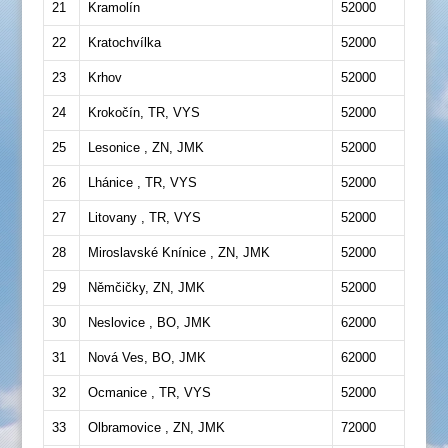
21
Kramolín
52000
22
Kratochvílka
52000
23
Krhov
52000
24
Krokočín, TR, VYS
52000
25
Lesonice , ZN, JMK
52000
26
Lhánice , TR, VYS
52000
27
Litovany , TR, VYS
52000
28
Miroslavské Knínice , ZN, JMK
52000
29
Němčičky, ZN, JMK
52000
30
Neslovice , BO, JMK
62000
31
Nová Ves, BO, JMK
62000
32
Ocmanice , TR, VYS
52000
33
Olbramovice , ZN, JMK
72000