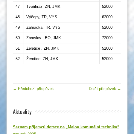
47
Tvořihráz, ZN, JMK
52000
48
Výčapy, TR, VYS
62000
49
Zahrádka, TR, VYS
52000
50
Zbraslav , BO, JMK
72000
51
Želetice , ZN, JMK
52000
52
Žerotice, ZN, JMK
52000
← Předchozí příspěvek
Další příspěvek →
Aktuality
Seznam příjemců dotace na „Malou komunální techniku“