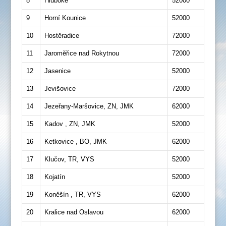
8
Hluboké
52000
9
Horní Kounice
52000
10
Hostěradice
72000
11
Jaroměřice nad Rokytnou
72000
12
Jasenice
52000
13
Jevišovice
72000
14
Jezeřany-Maršovice, ZN, JMK
62000
15
Kadov , ZN, JMK
52000
16
Ketkovice , BO, JMK
62000
17
Klučov, TR, VYS
52000
18
Kojatín
52000
19
Koněšín , TR, VYS
62000
20
Kralice nad Oslavou
62000