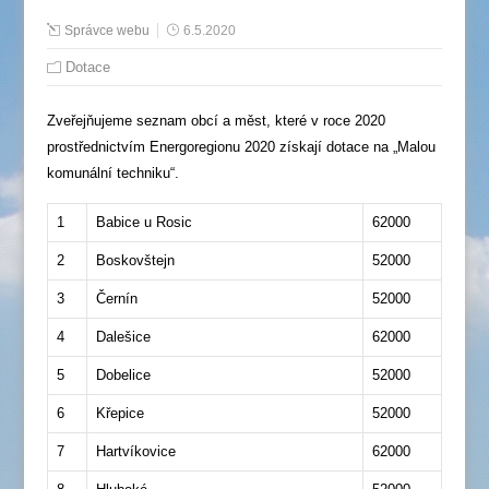
Správce webu
6.5.2020
Dotace
Zveřejňujeme seznam obcí a měst, které v roce 2020
prostřednictvím Energoregionu 2020 získají dotace na „Malou
komunální techniku“.
1
Babice u Rosic
62000
2
Boskovštejn
52000
3
Černín
52000
4
Dalešice
62000
5
Dobelice
52000
6
Křepice
52000
7
Hartvíkovice
62000