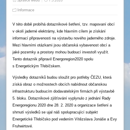
Správce webu
7.5.2020
Informace
V této době probíhá dotazníkové šetření, tzv. mapovaní obcí
v okolí jaderné elektrárny, kde hlavním cílem je získání
informací připravenosti na výstavbu nového jaderného zdroje.
Mezi hlavními otázkami jsou občanská vybavenost obcí a
jaké pozemky a prostory mohou budoucí investoři využít.
Tento dotazník připravil Energoregion2020 spolu
s Energetickým Třebíčskem.
Výsledky dotazníků budou sloužit pro potřeby ČEZU, která
získá obraz o možnostech obcích nabídnout občanskou
infrastrukturu budoucím dodavatelským firmách při výstavbě
5. bloku. Dotazníkové zjišťování vyplynulo z jednání Rady
Energoregionu 2020 dne 28. 2. 2020 a organizace šetření a
shrnutí výsledků se ujal náš spolupracující subjekt
Energetické Třebíčsko pod vedením Vítězslava Jonáše a Evy
Fruhwirtové.