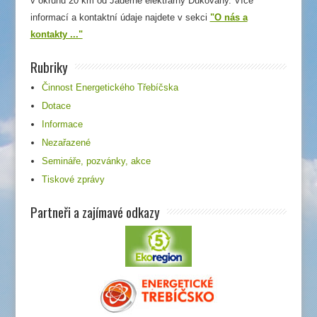
v okruhu 20 km od Jaderné elektrárny Dukovany. Více
informací a kontaktní údaje najdete v sekci
"O nás a
kontakty ..."
Rubriky
Činnost Energetického Třebíčska
Dotace
Informace
Nezařazené
Semináře, pozvánky, akce
Tiskové zprávy
Partneři a zajímavé odkazy