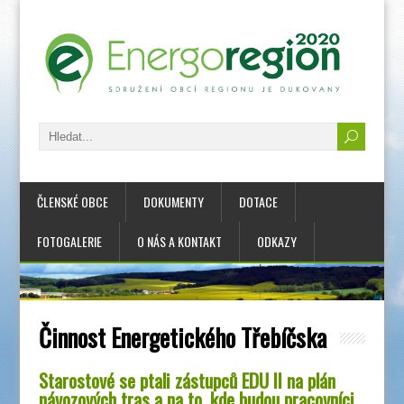
ČLENSKÉ OBCE
DOKUMENTY
DOTACE
FOTOGALERIE
O NÁS A KONTAKT
ODKAZY
Činnost Energetického Třebíčska
Starostové se ptali zástupců EDU II na plán
návozových tras a na to, kde budou pracovníci