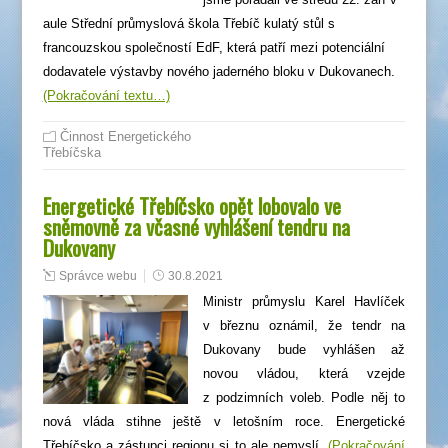
aule Střední průmyslová škola Třebíč kulatý stůl s
francouzskou společností EdF, která patří mezi potenciální
dodavatele výstavby nového jaderného bloku v Dukovanech.
(Pokračování textu…)
Činnost Energetického
Třebíčska
Energetické Třebíčsko opět lobovalo ve
sněmovně za včasné vyhlášení tendru na
Dukovany
Správce webu
30.8.2021
Ministr průmyslu Karel Havlíček
v březnu oznámil, že tendr na
Dukovany bude vyhlášen až
novou vládou, která vzejde
z podzimních voleb. Podle něj to
nová vláda stihne ještě v letošním roce. Energetické
Třebíčsko a zástupci regionu si to ale nemyslí.
(Pokračování