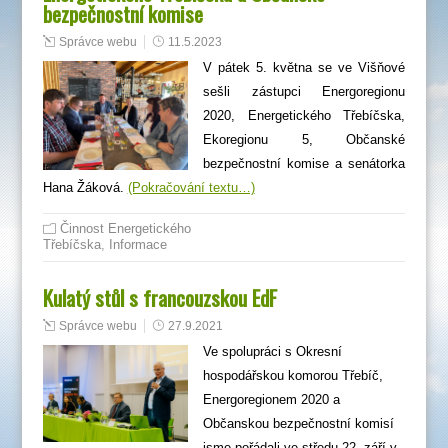
bezpečnostní komise
Správce webu
11.5.2023
V pátek 5. května se ve Višňové
sešli zástupci Energoregionu
2020, Energetického Třebíčska,
Ekoregionu 5, Občanské
bezpečnostní komise a senátorka
Hana Žáková.
(Pokračování textu…)
Činnost Energetického
Třebíčska
,
Informace
Kulatý stůl s francouzskou EdF
Správce webu
27.9.2021
Ve spolupráci s Okresní
hospodářskou komorou Třebíč,
Energoregionem 2020 a
Občanskou bezpečnostní komisí
jsme pořádali ve středu 22. září v