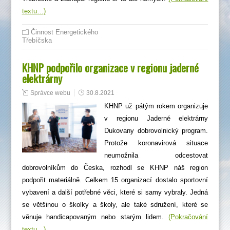
textu…)
Činnost Energetického
Třebíčska
KHNP podpořilo organizace v regionu jaderné
elektrárny
Správce webu
30.8.2021
KHNP už pátým rokem organizuje
v regionu Jaderné elektrárny
Dukovany dobrovolnický program.
Protože koronavirová situace
neumožnila odcestovat
dobrovolníkům do Česka, rozhodl se KHNP náš region
podpořit materiálně. Celkem 15 organizací dostalo sportovní
vybavení a další potřebné věci, které si samy vybraly. Jedná
se většinou o školky a školy, ale také sdružení, které se
věnuje handicapovaným nebo starým lidem.
(Pokračování
textu…)