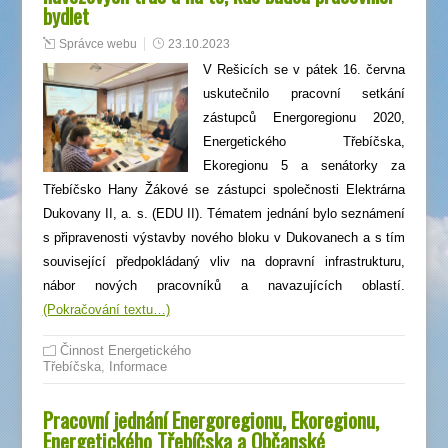
bydlet
Správce webu
23.10.2023
V Rešicích se v pátek 16. června
uskutečnilo pracovní setkání
zástupců Energoregionu 2020,
Energetického Třebíčska,
Ekoregionu 5 a senátorky za
Třebíčsko Hany Žákové se zástupci společnosti Elektrárna
Dukovany II, a. s. (EDU II). Tématem jednání bylo seznámení
s připravenosti výstavby nového bloku v Dukovanech a s tím
související předpokládaný vliv na dopravní infrastrukturu,
nábor nových pracovníků a navazujících oblastí.
(Pokračování textu…)
Činnost Energetického
Třebíčska
,
Informace
Pracovní jednání Energoregionu, Ekoregionu,
Energetického Třebíčska a Občanské